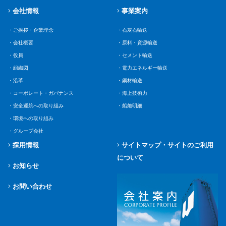
会社情報
事業案内
・ご挨拶・企業理念
・石灰石輸送
・会社概要
・原料・資源輸送
・役員
・セメント輸送
・組織図
・電力エネルギー輸送
・沿革
・鋼材輸送
・コーポレート・ガバナンス
・海上技術力
・安全運航への取り組み
・船舶明細
・環境への取り組み
・グループ会社
採用情報
サイトマップ・サイトのご利用
について
お知らせ
お問い合わせ