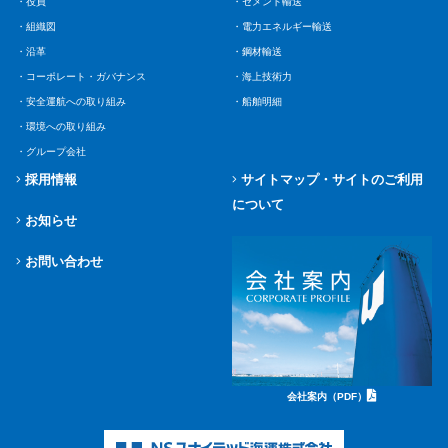
・役員
・セメント輸送
・組織図
・電力エネルギー輸送
・沿革
・鋼材輸送
・コーポレート・ガバナンス
・海上技術力
・安全運航への取り組み
・船舶明細
・環境への取り組み
・グループ会社
採用情報
サイトマップ・サイトのご利用
について
お知らせ
お問い合わせ
会社案内（PDF）