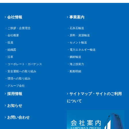
会社情報
事業案内
・ご挨拶・企業理念
・石灰石輸送
・会社概要
・原料・資源輸送
・役員
・セメント輸送
・組織図
・電力エネルギー輸送
・沿革
・鋼材輸送
・コーポレート・ガバナンス
・海上技術力
・安全運航への取り組み
・船舶明細
・環境への取り組み
・グループ会社
採用情報
サイトマップ・サイトのご利用
について
お知らせ
お問い合わせ